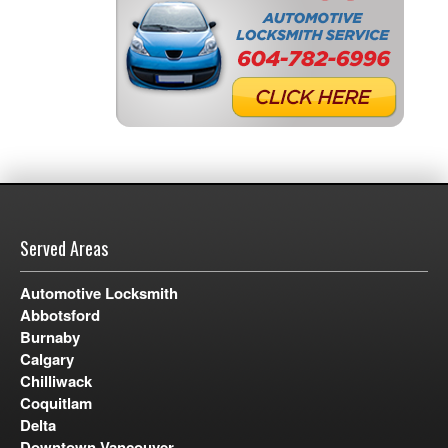
Served Areas
Automotive Locksmith
Abbotsford
Burnaby
Calgary
Chilliwack
Coquitlam
Delta
Downtown Vancouver